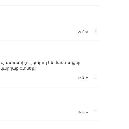
0
Հայաստանից էլ կարող են մասնակցել։
ք կարդաք գտնեք։
2
0