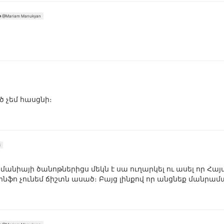
@Mariam Manukyan
 չեմ հասցնի։
i
րմանիայի ծանոթներիցս մեկն է սա ուղարկել ու ասել որ Հա
 ինֆո չունեմ ճիշտն ասած։ Բայց լինքով որ անցնեք մանրամ