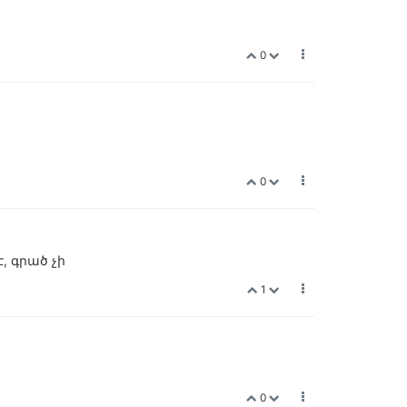
0
0
, գրած չի
1
0