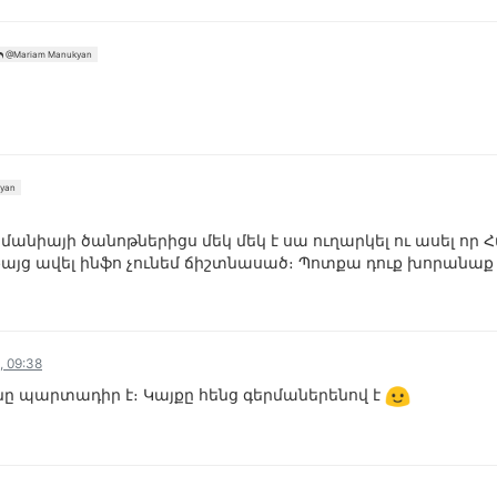
@Mariam Manukyan
yan
մանիայի ծանոթներիցս մեկ մեկ է սա ուղարկել ու ասել որ 
Բայց ավել ինֆո չունեմ ճիշտնասած։ Պոտքա դուք խորանա
, 09:38
նը պարտադիր է։ Կայքը հենց գերմաներենով է