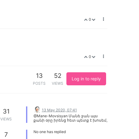
0
0
13
52
Log in to reply
POSTS
VIEWS
13 May 2020, 07:41
31
@Mane-Movsisyan Մանե ջան այս
VIEWS
քանի օրը իրենց հետ պետք է խոսեմ,
կարող եմ խոսեմ քեզ էլ
տեղեկացնեմ
No one has replied
7