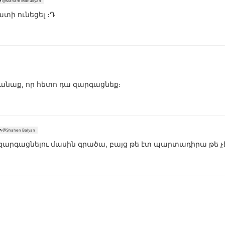
@Mariam Manukyan
ատի ունեցել ։Դ
մանաք, որ հետո դա զարգացնեք։
@Shahen Balyan
զարգացնելու մասին գրածա, բայց թե էտ պարտադիրա թե չէ