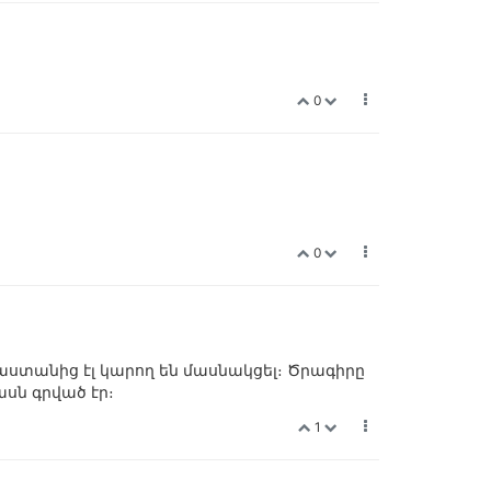
0
0
յաստանից էլ կարող են մասնակցել։ Ծրագիրը
ասն գրված էր։
1