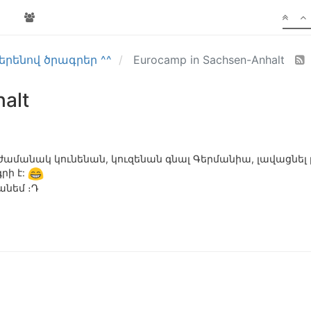
երենով ծրագրեր ^^
Eurocamp in Sachsen-Anhalt
alt
ամանակ կունենան, կուզենան գնալ Գերմանիա, լավացնել լե
րի է:
անեմ ։Դ