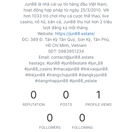
Jun88 là nhà cái uy tín hàng đầu Việt Nam,
hoạt động hợp pháp từ ngày 25/3/2010. Với
hơn 1033 trò chơi như cá cược thể thao, live
casino, nổ hũ, bắn cá, Jun88 thu hút hơn 2 triệu
lượt đăng ký mỗi tháng.
Website:
https://jun88.estate/
ĐC: 389 Đ. Tân Kỳ Tân Quý, Sơn Kỳ, Tân Phú,
Hồ Chí Minh, Vietnam
SĐT: 0983951234
Email: contact@jun88.estate
hastags: #jun88 #jun88estate #jun_88
#jun88_casino #nhacaijun88 #linkvaojun88
#linkjun88 #trangchujun88 #dangkyjun88
#dangnhapjun88 #jun88_estate
0
0
1
REPUTATION
POSTS
PROFILE VIEWS
0
0
FOLLOWERS
FOLLOWING