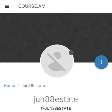
COURSE.AM
Home
jun88estate
jun88estate
@JUN88ESTATE