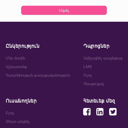
Սկսել
Ընկերություն
Դպրոցներ
Մեր մասին
Ավելացնել դասընթաց
Աշխատանք
LMS
Գաղտնիության քաղաքականություն
Բլոգ
Գնացուցակ
Ուսանողներ
Հետեւեք մեզ
Բլոգ
Թեստ անցնել