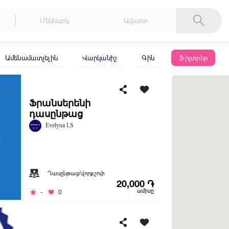
-
Ամենամատչելին
Վարկանիշ
Գին
Ֆիլտրեր
Ֆրանսերենի
դասընթաց
Evelyna LS
Դասընթաց/վորքշոփ
20,000 ֏
ամիսը
-
0