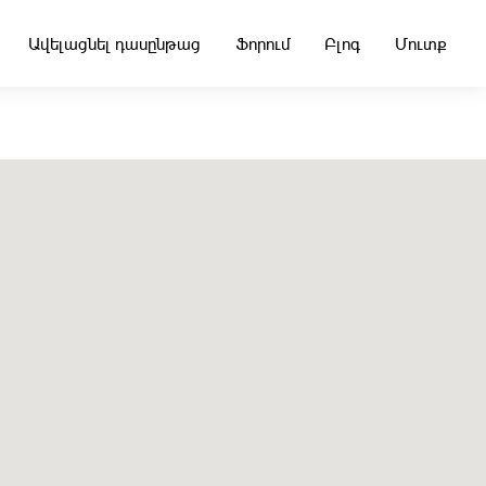
Ավելացնել դասընթաց
Ֆորում
Բլոգ
Մուտք