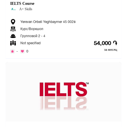
IELTS Course
A+ Skills
Yerevan Orbeli Yeghbayrner 45 0028
Курс/Воркшоп
Групповой 2 - 4
54,000 ֏
Not specified
за месяц
-
0