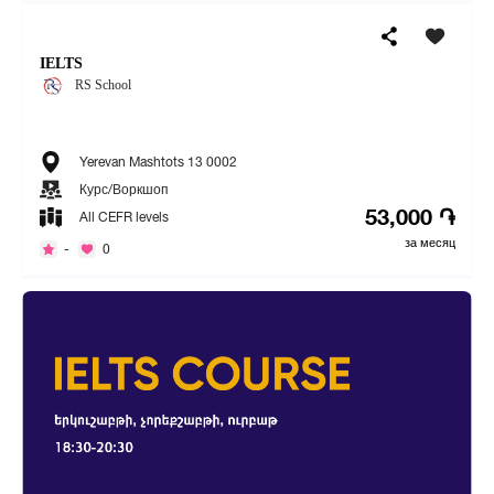
IELTS
RS School
Yerevan Mashtots 13 0002
Курс/Воркшоп
53,000 ֏
All CEFR levels
за месяц
-
0