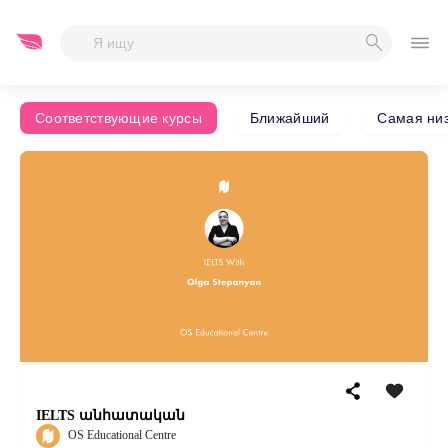
Дата начала
Конец
-
Соответствующие курсы
Ближайший
Самая низ
IELTS անհատական
OS Educational Centre