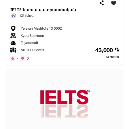
IELTS նախապատրաստական
RS School
Yerevan Mashtots 13 0002
Курс/Воркшоп
Групповой
43,000 ֏
All CEFR levels
за месяц
-
0