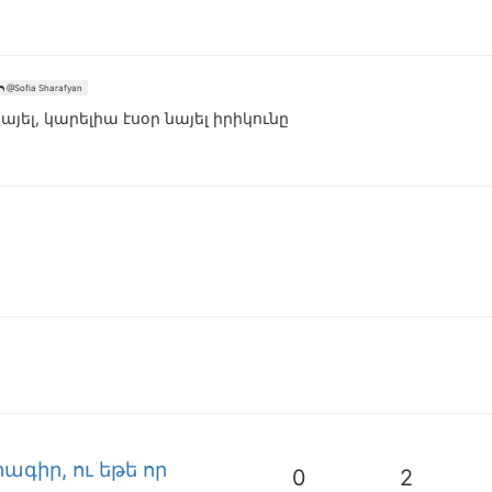
@Sofia Sharafyan
նայել, կարելիա էսօր նայել իրիկունը
գիր, ու եթե որ
0
2