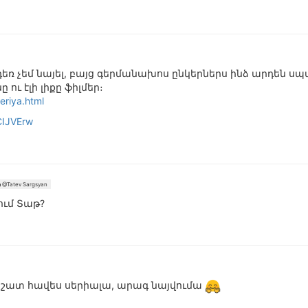
 դեռ չեմ նայել, բայց գերմանախոս ընկերներս ինձ արդեն ս
ու էլի լիքը ֆիլմեր։
eriya.html
CIJVErw
@Tatev Sargsyan
ում Տաթ?
մ, շատ հավես սերիալա, արագ նայվումա