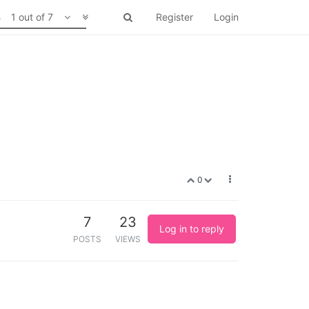
1 out of 7
Register
Login
0
7
23
Log in to reply
POSTS
VIEWS