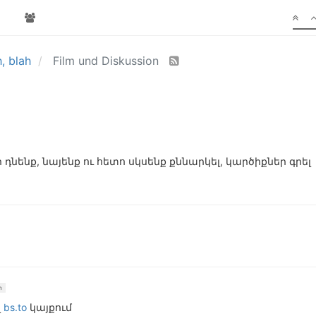
h, blah
Film und Diskussion
 դնենք, նայենք ու հետո սկսենք քննարկել, կարծիքներ գրել
n
լ
bs.to
կայքում