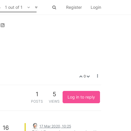
1 out of 1
Register
Login
0
1
5
Log in to reply
POSTS
VIEWS
17 Mar 2020, 10:25
16