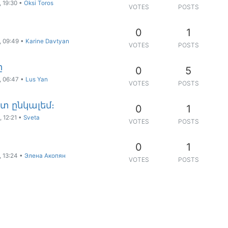
, 19:30
•
Oksi Toros
VOTES
POSTS
0
1
, 09:49
•
Karine Davtyan
VOTES
POSTS
ը
0
5
, 06:47
•
Lus Yan
VOTES
POSTS
շտ ընկալեմ։
0
1
 12:21
•
Sveta
VOTES
POSTS
0
1
, 13:24
•
Элена Акопян
VOTES
POSTS