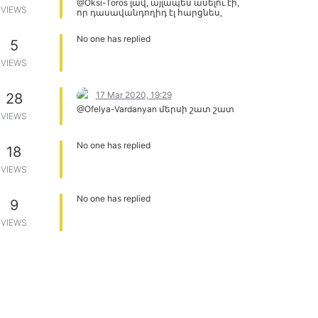
@Oksi-Toros լավ, այլապես ասելու էի,
VIEWS
որ դասավանդողիդ էլ հարցնես,
շատերը ամաչում են Էս վիդոները
նայի ահագին բան կսովորես, ձեռքի
No one has replied
5
հետ վերջավորությունների մասինա
խոսում
https://www.youtube.com/watch?
VIEWS
v=P_BB7PB7B6A&list=PLF5KsYmtIqwt6dFhISiO5nD3yoh2m
https://www.youtube.com/watch?
v=xxnVdSsaFDk&list=PLF5KsYmtIqwt6dFhISiO5nD3yoh2mV
17 Mar 2020, 19:29
28
@Ofelya-Vardanyan մերսի շատ շատ
VIEWS
No one has replied
18
VIEWS
No one has replied
9
VIEWS