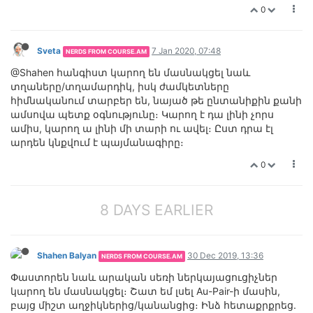
0
Sveta
7 Jan 2020, 07:48
NERDS FROM COURSE.AM
@Shahen հանգիստ կարող են մասնակցել նաև
տղաները/տղամարդիկ, իսկ ժամկետները
հիմնականում տարբեր են, նայած թե ընտանիքին քանի
ամսովա պետք օգնությունը։ Կարող է դա լինի չորս
ամիս, կարող ա լինի մի տարի ու ավել։ Ըստ դրա էլ
արդեն կնքվում է պայմանագիրը։
0
8 DAYS EARLIER
Shahen Balyan
30 Dec 2019, 13:36
NERDS FROM COURSE.AM
Փաստորեն նաև արական սեռի ներկայացուցիչներ
կարող են մասնակցել։ Շատ եմ լսել Au-Pair-ի մասին,
բայց միշտ աղջիկներից/կանանցից։ Ինձ հետաքրքրեց.