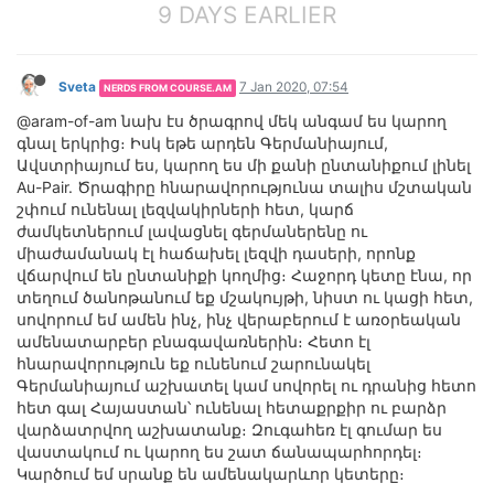
9 DAYS EARLIER
Sveta
7 Jan 2020, 07:54
NERDS FROM COURSE.AM
@aram-of-am նախ էս ծրագրով մեկ անգամ ես կարող
գնալ երկրից։ Իսկ եթե արդեն Գերմանիայում,
Ավստրիայում ես, կարող ես մի քանի ընտանիքում լինել
Au-Pair. Ծրագիրը հնարավորությունա տալիս մշտական
շփում ունենալ լեզվակիրների հետ, կարճ
ժամկետներում լավացնել գերմաներենը ու
միաժամանակ էլ հաճախել լեզվի դասերի, որոնք
վճարվում են ընտանիքի կողմից։ Հաջորդ կետը էնա, որ
տեղում ծանոթանում եք մշակույթի, նիստ ու կացի հետ,
սովորում եմ ամեն ինչ, ինչ վերաբերում է առօրեական
ամենատարբեր բնագավառներին։ Հետո էլ
հնարավորություն եք ունենում շարունակել
Գերմանիայում աշխատել կամ սովորել ու դրանից հետո
հետ գալ Հայաստան՝ ունենալ հետաքրքիր ու բարձր
վարձատրվող աշխատանք։ Զուգահեռ էլ գումար ես
վաստակում ու կարող ես շատ ճանապարհորդել։
Կարծում եմ սրանք են ամենակարևոր կետերը։