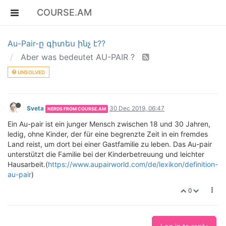
COURSE.AM
Au-Pair-ը գիտես ինչ է??
Aber was bedeutet AU-PAIR ?
UNSOLVED
Sveta
30 Dec 2019, 06:47
NERDS FROM COURSE.AM
Ein Au-pair ist ein junger Mensch zwischen 18 und 30 Jahren,
ledig, ohne Kinder, der für eine begrenzte Zeit in ein fremdes
Land reist, um dort bei einer Gastfamilie zu leben. Das Au-pair
unterstützt die Familie bei der Kinderbetreuung und leichter
Hausarbeit.(
https://www.aupairworld.com/de/lexikon/definition-
au-pair
)
0