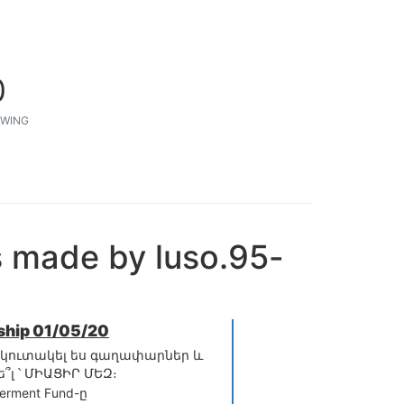
0
WING
s made by luso.95-
nship 01/05/20
մ կուտակել ես գաղափարներ և
՞լ ՝ ՄԻԱՑԻՐ ՄԵԶ։
erment Fund-ը