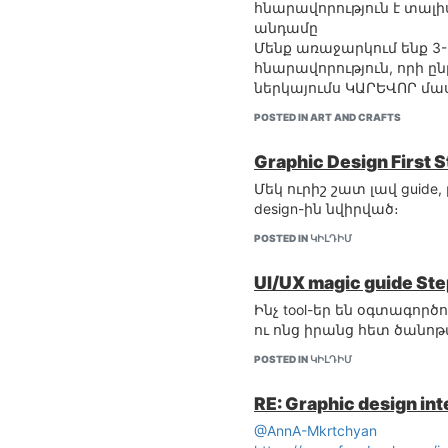
հնարավորություն է տալիս
անդամը
Մենք առաջարկում ենք 3
հնարավորություն, որի 
ներկայումս ԿԱՐԵՎՈՐ մա
POSTED IN ART AND CRAFTS
Graphic Design First 
Մեկ ուրիշ շատ լավ guide,
design-ին նվիրված։
POSTED IN ԿԻԼԴԻՄ
UI/UX magic guide Ste
Ինչ tool-եր են օգտագործ
ու ոնց իրանց հետ ծանո
POSTED IN ԿԻԼԴԻՄ
RE: Graphic design int
@AnnA-Mkrtchyan