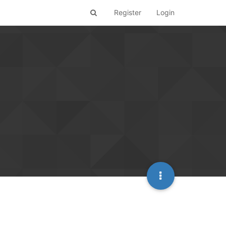
Register
Login