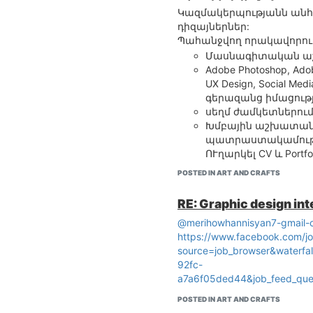
Կազմակերպությանն անհ
դիզայներներ:
Պահանջվող որակավորու
Մասնագիտական ա
Adobe Photoshop, Adobe
UX Design, Social Medi
գերազանց իմացությ
սեղմ ժամկետներում
Խմբային աշխատանք
պատրաստակամութ
ՈՒղարկել CV և Portfo
POSTED IN ART AND CRAFTS
RE: Graphic design int
@merihowhannisyan7-gmail-
https://www.facebook.com/
source=job_browser&waterfal
92fc-
a7a6f05ded44&job_feed_qu
POSTED IN ART AND CRAFTS