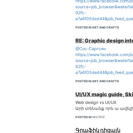
https://www.facebook.com/
source=job_browser&waterfal
92fc-
a7a6f05ded44&job_feed_qu
POSTED IN ART AND CRAFTS
RE: Graphic design int
@Сос-Саргсян
https://www.facebook.com/
source=job_browser&waterfal
92fc-
a7a6f05ded44&job_feed_qu
POSTED IN ART AND CRAFTS
UI/UX magic guide, Skil
Web design vs UI/UX
Արի տենանք որն ա ավել
POSTED IN ԿԻԼԴԻՄ
Գրաֆիկ դիզայն