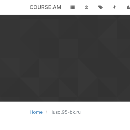
COURSE.AM
Home
luso.95-bk.ru