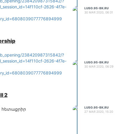
job_opening/238420987315842/?
l_session_id=14f110cf-2626-4f7e-
LUSO.95-BK.RU
30 MAR 2020, 06:31
ery_id=6808039077776894999
ership
job_opening/238420987315842/?
l_session_id=14f110cf-2626-4f7e-
LUSO.95-BK.RU
30 MAR 2020, 06:29
ery_id=6808039077776894999
l 2
LUSO.95-BK.RU
ի հետաքրիր
27 MAR 2020, 15:20