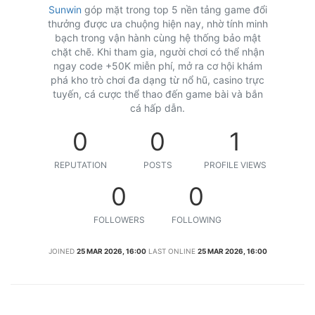
Sunwin
góp mặt trong top 5 nền tảng game đổi
thưởng được ưa chuộng hiện nay, nhờ tính minh
bạch trong vận hành cùng hệ thống bảo mật
chặt chẽ. Khi tham gia, người chơi có thể nhận
ngay code +50K miễn phí, mở ra cơ hội khám
phá kho trò chơi đa dạng từ nổ hũ, casino trực
tuyến, cá cược thể thao đến game bài và bắn
cá hấp dẫn.
0
0
1
REPUTATION
POSTS
PROFILE VIEWS
0
0
FOLLOWERS
FOLLOWING
JOINED
25 MAR 2026, 16:00
LAST ONLINE
25 MAR 2026, 16:00