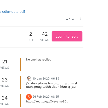
iedler-data.pdf
1
2
42
Log in to reply
POSTS
VIEWS
No one has replied
21
VIEWS
10 Jan 2020, 06:39
23
@vahe-gab-mail-ru տաբու թեմա չէի
VIEWS
ասի, բայց ամեն մեկի հետ էլ չես
կարող քննարկել։ Ոմանք չեն ուզում
ուղղակի հիշել էտ ամենը ու իրենց
S
26 Feb 2020, 08:25
24
պարտավորված զգալ։ Երբ դու
սկսում ես խոսել էտ թեմայից,
https://youtu.be/zOvsyamoEDg
դիմացդ կանգնած գերմանացին
VIEWS
ուղղակի ուզումա հասկանալ հա ինչ,