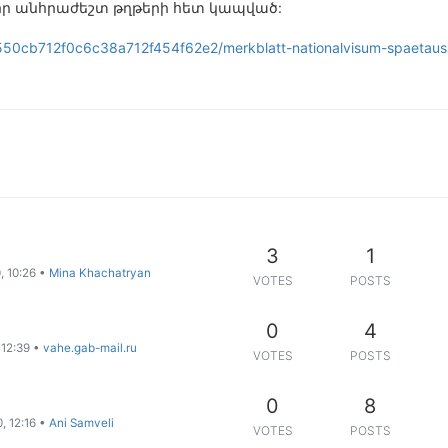
որ անհրաժեշտ թղթերի հետ կապված:
cf550cb712f0c6c38a712f454f62e2/merkblatt-nationalvisum-spaetauss
3
1
, 10:26
•
Mina Khachatryan
VOTES
POSTS
0
4
 12:39
•
vahe.gab-mail.ru
VOTES
POSTS
0
8
, 12:16
•
Ani Samveli
VOTES
POSTS