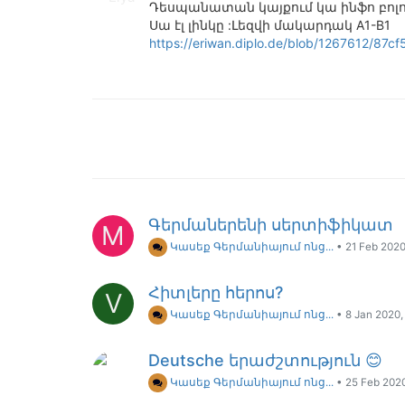
Դեսպանատան կայքում կա ինֆո բոլ
Սա էլ լինկը :Լեզվի մակարդակ A1-B1
https://eriwan.diplo.de/blob/1267612/87
Գերմաներենի սերտիֆիկատ
M
Կասեք Գերմանիայում ոնց...
•
21 Feb 2020
Հիտլերը հերոս?
V
Կասեք Գերմանիայում ոնց...
•
8 Jan 2020,
Deutsche երաժշտություն 😊
Կասեք Գերմանիայում ոնց...
•
25 Feb 2020